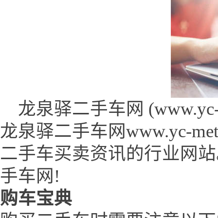
龙泉驿二手车网 (www.yc-met
龙泉驿二手车网www.yc-m
二手车买卖资讯的行业网站
手车网!
购车宝典