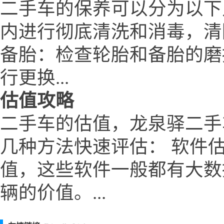
二手车的保养可以分为以下
内进行彻底清洗和消毒，清
备胎：检查轮胎和备胎的磨
行更换...
估值攻略
二手车的估值，龙泉驿二手车网 w
几种方法快速评估： 软件
值，这些软件一般都有大数
辆的价值。...